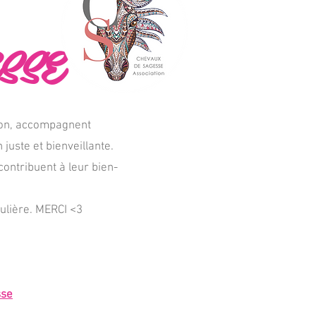
SSE
ation, accompagnent
juste et bienveillante.
contribuent à leur bien-
culière. MERCI <3
sse