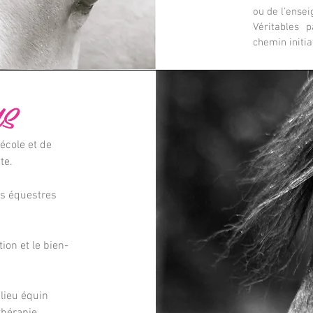
ou de l'ensei
Véritables 
chemin initi
S
école et de
ite.
es équestres
tion et le bien-
lieu équin