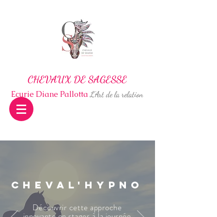
CHEVAUX DE SAGESSE
Ecurie Diane Pallotta
L'Art de la relation
CHEVAL'HYPNO
Découvrir cette approche
innovante en s
tages à la journée