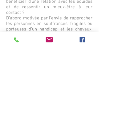
bénéficier d’une relation avec les équidés
et de ressentir un mieux-être à leur
contact ?
D’abord motivée par l’envie de rapprocher
les personnes en souffrances, fragiles ou
porteuses d’un handicap et les chevaux,
me voilà embarquée pour plus de deux
ans de formation à l’école européenne
d’équicie (
Equit’Aide - Handi Cheval
). C’est
alors que je me rend compte qu’il est
possible de rentrer dans une relation
positive et réciproque avec les chevaux si
on prend le temps de les observer et de
les considérer.
Puis j’ai voulu étendre ce bénéfice, qu’une
relation harmonieuse entre un humain et
un équidé peut avoir sur notre évolution
personnelle, aux cavaliers eux-mêmes.
Combien de cavaliers prennent le temps
d’observer réellement leurs chevaux, de
se questionner sur leurs besoins
fondamentaux, sur leur état de santé
physique et moral, sur leur locomotion ou
encore de prendre conscience de