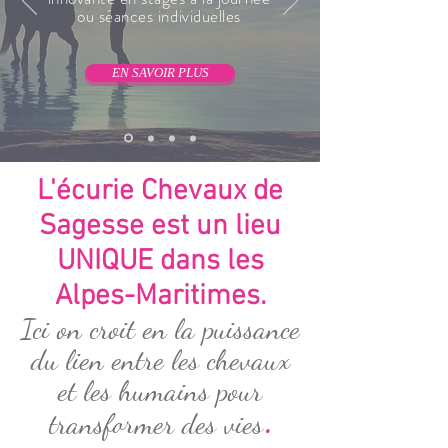
ou séances individuelles
EN SAVOIR PLUS
L'écurie Chevaux de
Sagesse est un lieu
UNIQUE dans les
Alpes-Maritimes.
Ici on croit en la puissance
du lien entre les chevaux
et les humains pour
.
transformer des vies